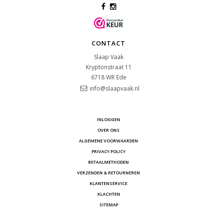
CONTACT
Slaap Vaak
Kryptonstraat 11
6718 WR
Ede
info@slaapvaak.nl
INLOGGEN
OVER ONS
ALGEMENE VOORWAARDEN
PRIVACY POLICY
BETAALMETHODEN
VERZENDEN & RETOURNEREN
KLANTENSERVICE
KLACHTEN
SITEMAP