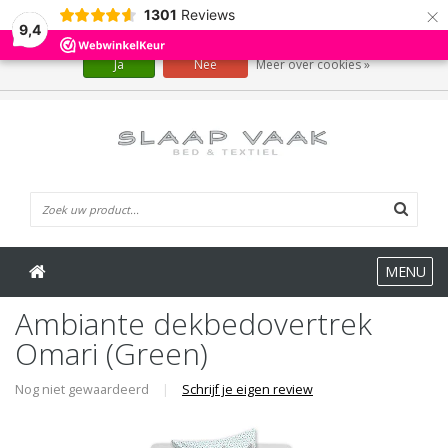
×
1301
Reviews
Wij slaan cookies op om onze website te verbeteren. Is dat akkoord?
9,4
Ja
Nee
Meer over cookies »
0 Artikelen
MENU
Ambiante dekbedovertrek
Omari (Green)
Nog niet gewaardeerd
|
Schrijf je eigen review