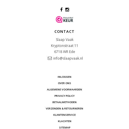
CONTACT
Slaap Vaak
Kryptonstraat 11
6718 WR
Ede
info@slaapvaak.nl
INLOGGEN
OVER ONS
ALGEMENE VOORWAARDEN
PRIVACY POLICY
BETAALMETHODEN
VERZENDEN & RETOURNEREN
KLANTENSERVICE
KLACHTEN
SITEMAP