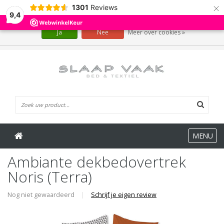
×
1301
Reviews
Wij slaan cookies op om onze website te verbeteren. Is dat akkoord?
9,4
Ja
Nee
Meer over cookies »
0 Artikelen
MENU
Ambiante dekbedovertrek
Noris (Terra)
Nog niet gewaardeerd
|
Schrijf je eigen review