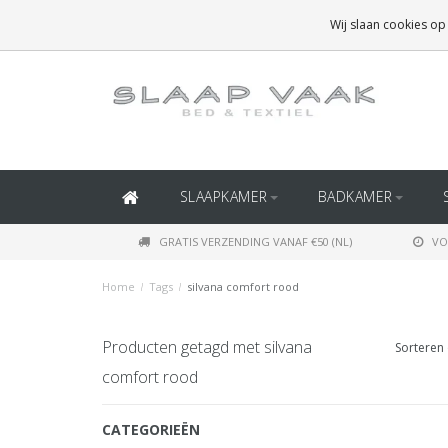
GRATIS BEZORGING BOVEN
€50
(BINNEN NEDERLAND)
Wij slaan cookies op
GRATIS BEZORGING BOVEN
€150
(BINNEN BELGIË)
SLAAPKAMER
BADKAMER
GRATIS VERZENDING VANAF €50 (NL)
VO
Home
/
Tags
/
silvana comfort rood
Producten getagd met silvana
Sorteren 
comfort rood
CATEGORIEËN