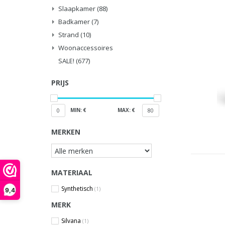
Slaapkamer
(88)
Badkamer
(7)
Strand
(10)
Woonaccessoires
SALE!
(677)
PRIJS
MIN: €
MAX: €
0
80
MERKEN
MATERIAAL
Synthetisch
(1)
9,4
MERK
Silvana
(1)