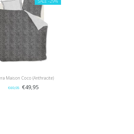
SALE
-29%
ièra Maison Coco (Anthracite)
€49,95
€69,95