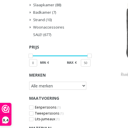
Slaapkamer
(88)
Badkamer
(7)
Strand
(10)
Woonaccessoires
SALE!
(677)
PRIJS
MIN: €
MAX: €
0
50
Riv
MERKEN
MAATVOERING
Eenpersoons
(1)
Tweepersoons
(1)
Lits-jumeaux
(1)
9,4