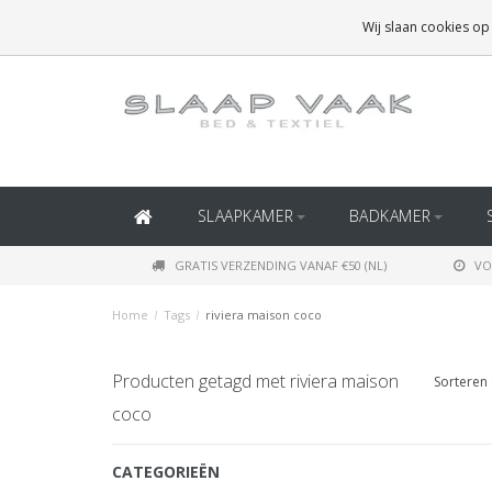
GRATIS BEZORGING BOVEN
€50
(BINNEN NEDERLAND)
Wij slaan cookies op
GRATIS BEZORGING BOVEN
€150
(BINNEN BELGIË)
SLAAPKAMER
BADKAMER
GRATIS VERZENDING VANAF €50 (NL)
VO
Home
/
Tags
/
riviera maison coco
Producten getagd met riviera maison
Sorteren 
coco
CATEGORIEËN