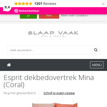
×
1301
Reviews
Wij slaan cookies op om onze website te verbeteren. Is dat akkoord?
9,4
Ja
Nee
Meer over cookies »
0 Artikelen
MENU
Esprit dekbedovertrek Mina
(Coral)
Nog niet gewaardeerd
|
Schrijf je eigen review