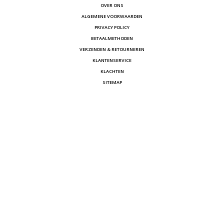
OVER ONS
ALGEMENE VOORWAARDEN
PRIVACY POLICY
BETAALMETHODEN
VERZENDEN & RETOURNEREN
KLANTENSERVICE
KLACHTEN
SITEMAP