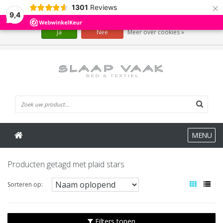
×
1301
Reviews
Wij slaan cookies op om onze website te verbeteren. Is dat akkoord?
9,4
Ja
Nee
Meer over cookies »
0 Artikelen
MENU
Producten getagd met plaid stars
Sorteren op:
Filters tonen