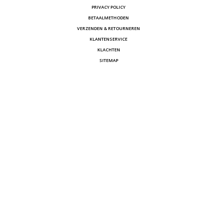
PRIVACY POLICY
BETAALMETHODEN
VERZENDEN & RETOURNEREN
KLANTENSERVICE
KLACHTEN
SITEMAP