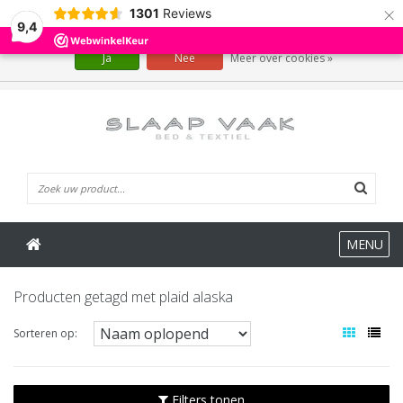
×
1301
Reviews
Wij slaan cookies op om onze website te verbeteren. Is dat akkoord?
9,4
Ja
Nee
Meer over cookies »
0 Artikelen
MENU
Producten getagd met plaid alaska
Sorteren op:
Filters tonen