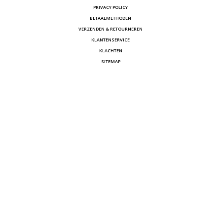
PRIVACY POLICY
BETAALMETHODEN
VERZENDEN & RETOURNEREN
KLANTENSERVICE
KLACHTEN
SITEMAP