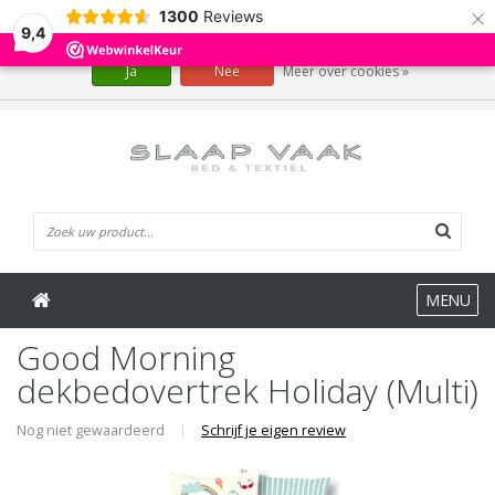
×
1300
Reviews
Wij slaan cookies op om onze website te verbeteren. Is dat akkoord?
9,4
Ja
Nee
Meer over cookies »
0 Artikelen
MENU
Good Morning
dekbedovertrek Holiday (Multi)
Nog niet gewaardeerd
|
Schrijf je eigen review