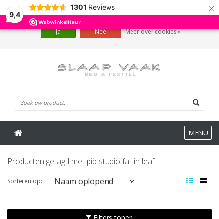
×
1301
Reviews
Wij slaan cookies op om onze website te verbeteren. Is dat akkoord?
9,4
Ja
Nee
Meer over cookies »
0 Artikelen
MENU
Producten getagd met pip studio fall in leaf
Sorteren op:
Filters tonen