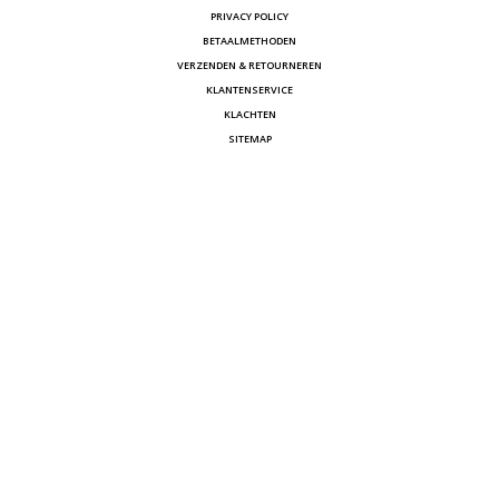
PRIVACY POLICY
BETAALMETHODEN
VERZENDEN & RETOURNEREN
KLANTENSERVICE
KLACHTEN
SITEMAP