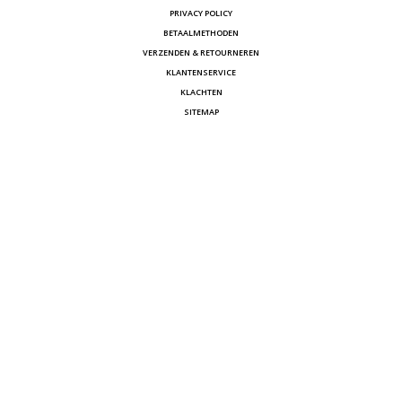
PRIVACY POLICY
BETAALMETHODEN
VERZENDEN & RETOURNEREN
KLANTENSERVICE
KLACHTEN
SITEMAP