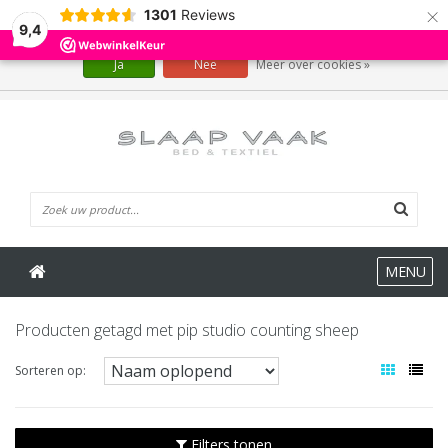
×
1301
Reviews
Wij slaan cookies op om onze website te verbeteren. Is dat akkoord?
9,4
Ja
Nee
Meer over cookies »
0 Artikelen
MENU
Producten getagd met pip studio counting sheep
Sorteren op:
Filters tonen