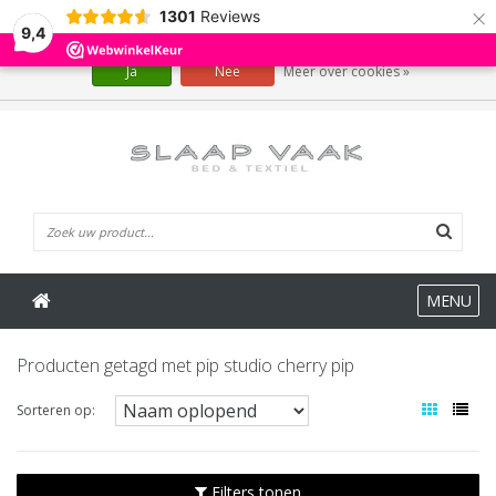
×
1301
Reviews
Wij slaan cookies op om onze website te verbeteren. Is dat akkoord?
9,4
Ja
Nee
Meer over cookies »
0 Artikelen
MENU
Producten getagd met pip studio cherry pip
Sorteren op:
Filters tonen