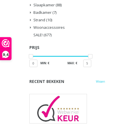
Slaapkamer
(88)
Badkamer
(7)
Strand
(10)
Woonaccessoires
SALE!
(677)
PRIJS
9,4
MIN: €
MAX: €
0
5
RECENT BEKEKEN
Wissen