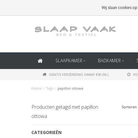
GRATIS BEZORGING BOVEN
€50
(BINNEN NEDERLAND)
Wij slaan cookies op
GRATIS BEZORGING BOVEN
€150
(BINNEN BELGIË)
SLAAPKAMER
BADKAMER
GRATIS VERZENDING VANAF €50 (NL)
VO
Home
/
Tags
/
papillon ottowa
Producten getagd met papillon
Sorteren 
ottowa
CATEGORIEËN