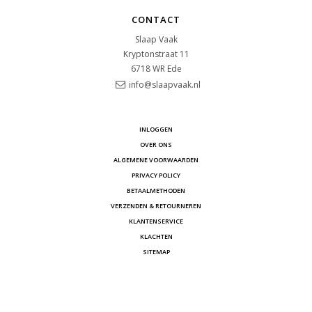
CONTACT
Slaap Vaak
Kryptonstraat 11
6718 WR
Ede
info@slaapvaak.nl
INLOGGEN
OVER ONS
ALGEMENE VOORWAARDEN
PRIVACY POLICY
BETAALMETHODEN
VERZENDEN & RETOURNEREN
KLANTENSERVICE
KLACHTEN
SITEMAP