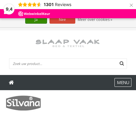
×
1301
Reviews
Wij slaan cookies op om onze website te verbeteren. Is dat akkoord?
9,4
Ja
Nee
Meer over cookies »
0 Artikelen
MENU