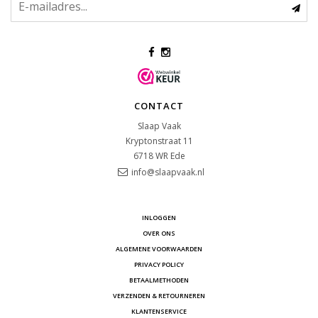
CONTACT
Slaap Vaak
Kryptonstraat 11
6718 WR
Ede
info@slaapvaak.nl
INLOGGEN
OVER ONS
ALGEMENE VOORWAARDEN
PRIVACY POLICY
BETAALMETHODEN
VERZENDEN & RETOURNEREN
KLANTENSERVICE