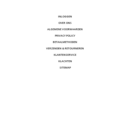
INLOGGEN
OVER ONS
ALGEMENE VOORWAARDEN
PRIVACY POLICY
BETAALMETHODEN
VERZENDEN & RETOURNEREN
KLANTENSERVICE
KLACHTEN
SITEMAP