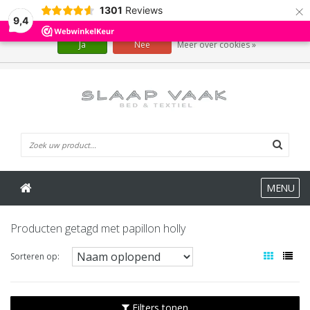
×
1301
Reviews
Wij slaan cookies op om onze website te verbeteren. Is dat akkoord?
9,4
Ja
Nee
Meer over cookies »
0 Artikelen
MENU
Producten getagd met papillon holly
Sorteren op:
Filters tonen