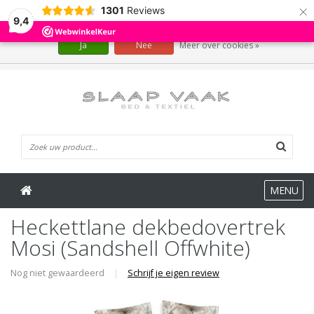
×
1301
Reviews
Wij slaan cookies op om onze website te verbeteren. Is dat akkoord?
9,4
Ja
Nee
Meer over cookies »
0 Artikelen
MENU
Heckettlane dekbedovertrek
Mosi (Sandshell Offwhite)
Nog niet gewaardeerd
|
Schrijf je eigen review