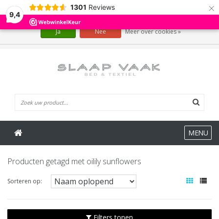
×
1301
Reviews
Wij slaan cookies op om onze website te verbeteren. Is dat akkoord?
9,4
Ja
Nee
Meer over cookies »
0 Artikelen
MENU
Producten getagd met oilily sunflowers
Sorteren op:
Filters tonen