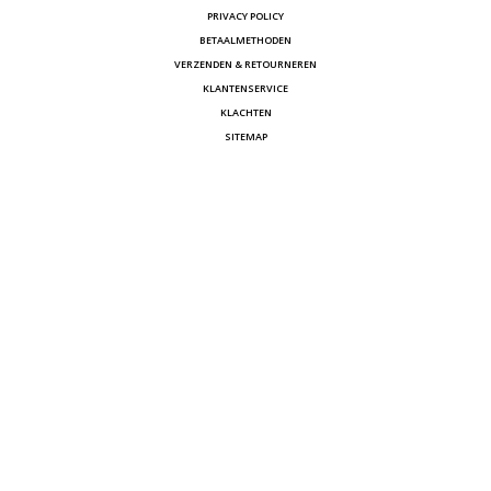
PRIVACY POLICY
BETAALMETHODEN
VERZENDEN & RETOURNEREN
KLANTENSERVICE
KLACHTEN
SITEMAP