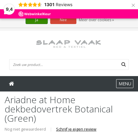
×
1301
Reviews
Wij slaan cookies op om onze website te verbeteren. Is dat akkoord?
9,4
Ja
Nee
Meer over cookies »
0 Artikelen
MENU
Ariadne at Home
dekbedovertrek Botanical
(Green)
Nog niet gewaardeerd
|
Schrijf je eigen review