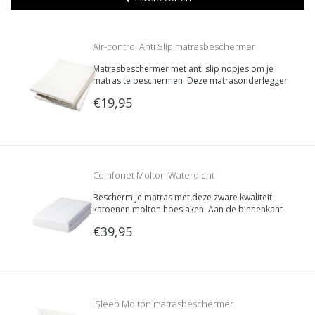
Air-control Anti Slip matrasbeschermer
Matrasbeschermer met anti slip nopjes om je
matras te beschermen. Deze matrasonderlegger
dient onder het matras gelegd te worden, op de
€19,95
lattenbodem, en beschermt zo je matras tegen
het schuiven van het matras over de
lattenbodem.
Comfonet Molton Waterdicht
Bescherm je matras met deze zware kwaliteit
katoenen molton hoeslaken. Aan de binnenkant
is de hoes voorzien van een waterdichte laag.
€39,95
Beschermt uw matras tegen vochtplekken en
ongelukjes.
iSleep Molton matrasbeschermer