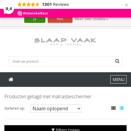
×
1301
Reviews
Wij slaan cookies op om onze website te verbeteren. Is dat akkoord?
9,4
Ja
Nee
Meer over cookies »
0 Artikelen
MENU
Producten getagd met matrasbeschermer
Sorteren op:
Filters tonen