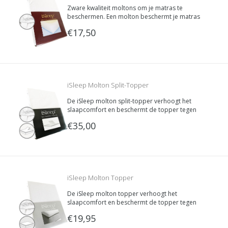
Zware kwaliteit moltons om je matras te
beschermen. Een molton beschermt je matras
tegen vocht en transpireren. Extra zware kwaliteit
€17,50
voor een goede vochtopname. Gemaakt van
100% geruwde katoen (250 gram/m2).
iSleep Molton Split-Topper
De iSleep molton split-topper verhoogt het
slaapcomfort en beschermt de topper tegen
transpiratievocht. Voorzien van een split aan de
€35,00
bovenkant van 80 cm. Deze molton van iSleep is
gemaakt van extra zware kwaliteit 100% katoen
(250 gram/m2).
iSleep Molton Topper
De iSleep molton topper verhoogt het
slaapcomfort en beschermt de topper tegen
transpiratievocht en condens door zijn grote
€19,95
absorptie vermogen. Deze molton van iSleep is