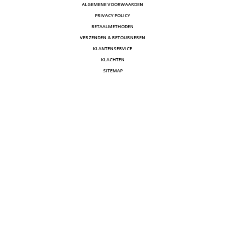
ALGEMENE VOORWAARDEN
PRIVACY POLICY
BETAALMETHODEN
VERZENDEN & RETOURNEREN
KLANTENSERVICE
KLACHTEN
SITEMAP