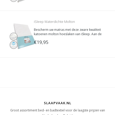
gemaakt van extra zware kwaliteit 100% katoen
(250 gram/m2).
iSleep Waterdichte Molton
Bescherm uw matras met deze zware kwaliteit
katoenen molton hoeslaken van iSleep. Aan de
binnenkant voorzien van een waterdichte PU
€19,95
coating (poly-urethaan). Beschermt uw matras
tegen vochtplekken en ongelukjes.
SLAAPVAAK.NL
Groot assortiment bed- en badtextiel voor de laagste prijzen van