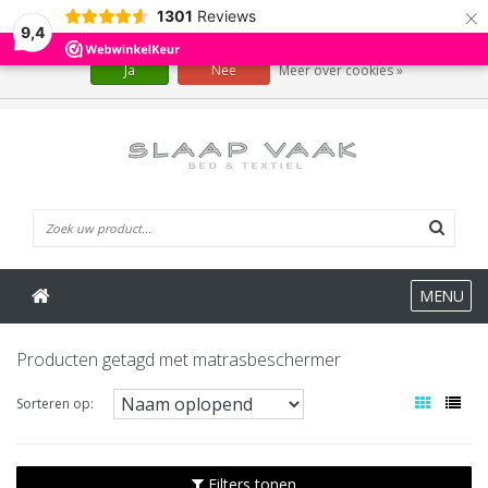
×
1301
Reviews
Wij slaan cookies op om onze website te verbeteren. Is dat akkoord?
9,4
Ja
Nee
Meer over cookies »
0 Artikelen
MENU
Producten getagd met matrasbeschermer
Sorteren op:
Filters tonen