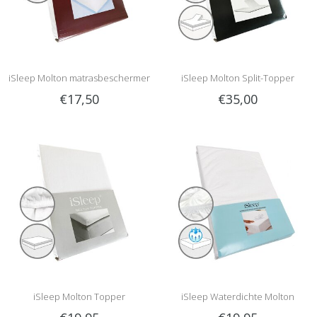
iSleep Molton matrasbeschermer
iSleep Molton Split-Topper
€17,50
€35,00
iSleep Molton Topper
iSleep Waterdichte Molton