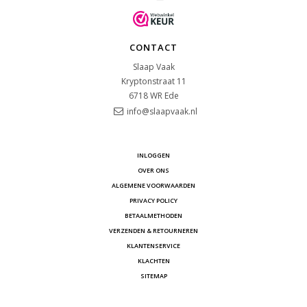
CONTACT
Slaap Vaak
Kryptonstraat 11
6718 WR
Ede
info@slaapvaak.nl
INLOGGEN
OVER ONS
ALGEMENE VOORWAARDEN
PRIVACY POLICY
BETAALMETHODEN
VERZENDEN & RETOURNEREN
KLANTENSERVICE
KLACHTEN
SITEMAP