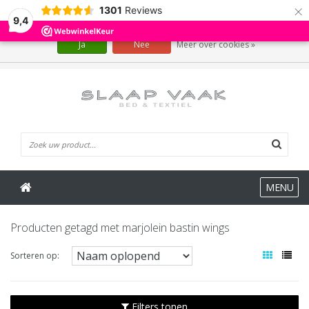
×
1301
Reviews
Wij slaan cookies op om onze website te verbeteren. Is dat akkoord?
9,4
Ja
Nee
Meer over cookies »
0 Artikelen
MENU
Producten getagd met marjolein bastin wings
Sorteren op:
Filters tonen