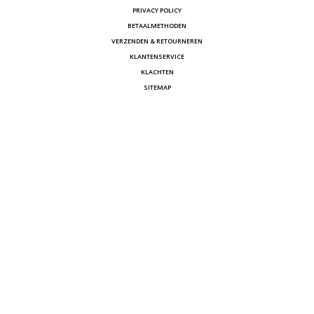
PRIVACY POLICY
BETAALMETHODEN
VERZENDEN & RETOURNEREN
KLANTENSERVICE
KLACHTEN
SITEMAP