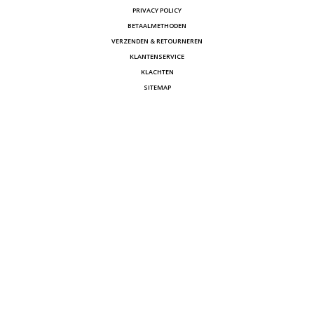
PRIVACY POLICY
BETAALMETHODEN
VERZENDEN & RETOURNEREN
KLANTENSERVICE
KLACHTEN
SITEMAP