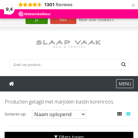
×
1301
Reviews
Wij slaan cookies op om onze website te verbeteren. Is dat akkoord?
9,4
Ja
Nee
Meer over cookies »
0 Artikelen
MENU
Producten getagd met marjolein bastin korenroos
Sorteren op:
Filters tonen