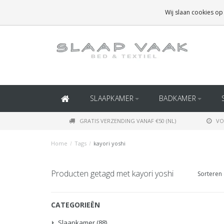
GRATIS BEZORGING BOVEN
€50
(BINNEN NEDERLAND)
Wij slaan cookies op
GRATIS BEZORGING BOVEN
€150
(BINNEN BELGIË)
SLAAPKAMER
BADKAMER
GRATIS VERZENDING VANAF €50 (NL)
VO
Home
/
Tags
/
kayori yoshi
Producten getagd met kayori yoshi
Sorteren 
CATEGORIEËN
Slaapkamer
(88)