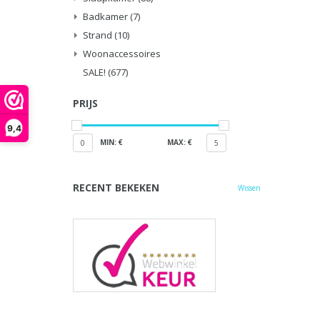
Badkamer
(7)
Strand
(10)
Woonaccessoires
SALE!
(677)
PRIJS
9,4
MIN: €
MAX: €
0
5
RECENT BEKEKEN
Wissen