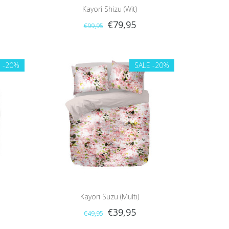
Kayori Shizu (Wit)
€79,95
€99,95
E
-20%
SALE
-20%
Kayori Suzu (Multi)
€39,95
€49,95