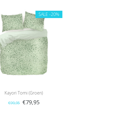
SALE
-20%
Kayori Tomi (Groen)
€79,95
€99,95