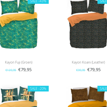
SALE
-43%
SAL
Kayori Fuji (Groen)
Kayori Koani (Leather)
€79,95
€79,95
€139,95
€99,95
SALE
-20%
SAL