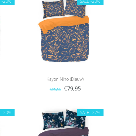
E
-20%
SALE
-20%
Kayori Nino (Blauw)
€79,95
€99,95
E
-20%
SALE
-22%