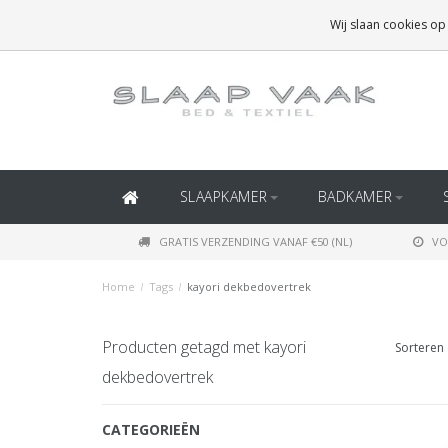
GRATIS BEZORGING BOVEN
€50
(BINNEN NEDERLAND)
Wij slaan cookies op
GRATIS BEZORGING BOVEN
€150
(BINNEN BELGIË)
SLAAPKAMER
BADKAMER
GRATIS VERZENDING VANAF €50 (NL)
VO
Home
/
Tags
/
kayori dekbedovertrek
Producten getagd met kayori
Sorteren 
dekbedovertrek
CATEGORIEËN