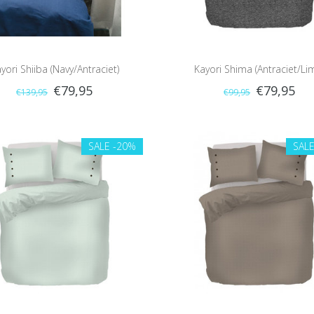
yori Shiiba (Navy/Antraciet)
Kayori Shima (Antraciet/Li
€79,95
€79,95
€139,95
€99,95
SALE
-20%
SAL