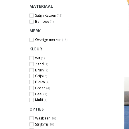
MATERIAAL
Satijn Katoen
(15)
Bamboe
(1)
MERK
Overige merken
(16)
KLEUR
Wit
(1)
Zand
(1)
Bruin
(2)
Grijs
(2)
Blauw
(4)
Groen
(4)
Geel
(1)
Multi
(1)
OPTIES
Wasbaar
(16)
Strijkvrij
(16)