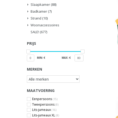
Slaapkamer
(88)
Badkamer
(7)
Strand
(10)
Woonaccessoires
SALE!
(677)
PRIJS
MIN: €
MAX: €
0
80
MERKEN
MAATVOERING
Eenpersoons
(15)
Tweepersoons
(8)
Lits-jumeaux
(16)
Lits-jumeaux XL
(8)