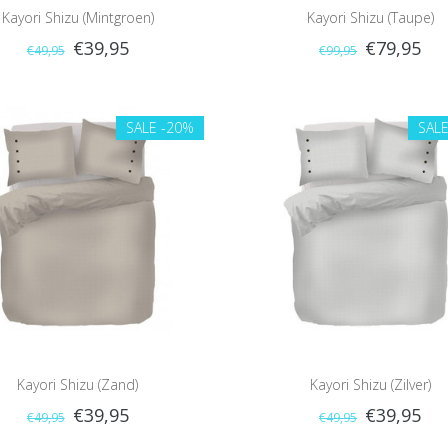
Kayori Shizu (Mintgroen)
Kayori Shizu (Taupe)
€39,95
€79,95
€49,95
€99,95
SALE
-20%
SAL
Kayori Shizu (Zand)
Kayori Shizu (Zilver)
€39,95
€39,95
€49,95
€49,95