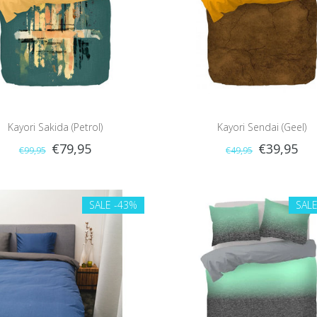
Kayori Sakida (Petrol)
Kayori Sendai (Geel)
€79,95
€39,95
€99,95
€49,95
SALE
-43%
SAL