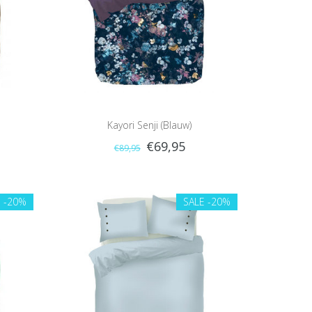
Kayori Senji (Blauw)
€69,95
€89,95
E
-20%
SALE
-20%