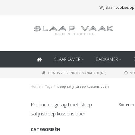
GRATIS BEZORGING BOVEN
€50
(BINNEN NEDERLAND)
Wij slaan cookies op
GRATIS BEZORGING BOVEN
€150
(BINNEN BELGIË)
SLAAPKAMER
BADKAMER
GRATIS VERZENDING VANAF €50 (NL)
VO
Home
/
Tags
/
isleep satijnstreep kussenslopen
Producten getagd met isleep
Sorteren 
satijnstreep kussenslopen
CATEGORIEËN