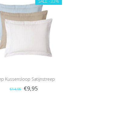
SALE
-33%
eep Kussensloop Satijnstreep
€9,95
€14,95