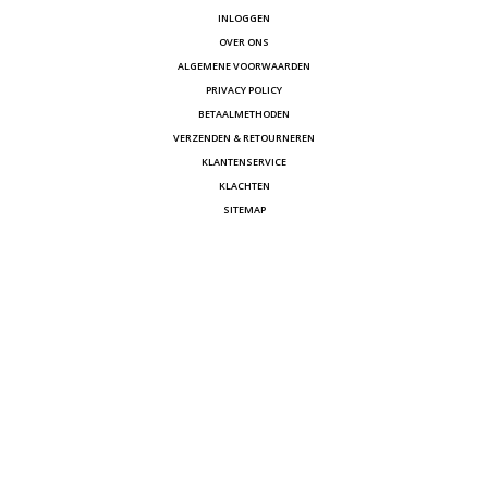
INLOGGEN
OVER ONS
ALGEMENE VOORWAARDEN
PRIVACY POLICY
BETAALMETHODEN
VERZENDEN & RETOURNEREN
KLANTENSERVICE
KLACHTEN
SITEMAP