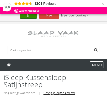
×
1301
Reviews
Wij slaan cookies op om onze website te verbeteren. Is dat akkoord?
9,4
Ja
Nee
Meer over cookies »
0 Artikelen
MENU
iSleep Kussensloop
Satijnstreep
Nog niet gewaardeerd
|
Schrijf je eigen review