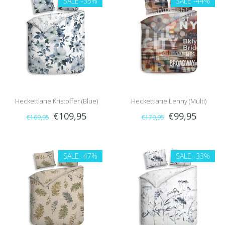
SALE
-35%
SALE
-44%
Heckettlane Kristoffer (Blue)
Heckettlane Lenny (Multi)
€109,95
€99,95
€169,95
€179,95
SALE
-47%
SALE
-33%