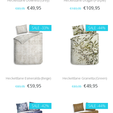
Heckettlane Downetti (Grey)
Heckettlane Dragan (Purple)
€49,95
€109,95
€89,95
€189,95
SALE
-33%
SALE
-44%
Heckettlane Esmeralda (Beige)
Heckettlane Granetta (Green)
€59,95
€49,95
€89,95
€89,95
SALE
-42%
SALE
-44%