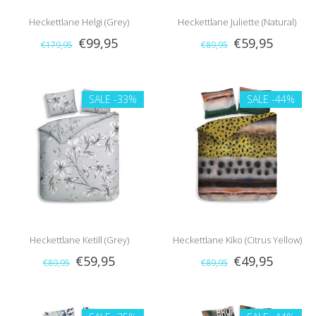
Heckettlane Helgi (Grey)
Heckettlane Juliette (Natural)
€99,95
€59,95
€179,95
€89,95
SALE
-33%
SALE
-44%
Heckettlane Ketill (Grey)
Heckettlane Kiko (Citrus Yellow)
€59,95
€49,95
€89,95
€89,95