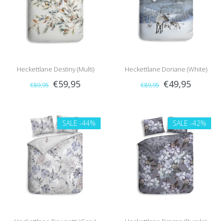
Heckettlane Destiny (Multi)
Heckettlane Doriane (White)
€59,95
€49,95
€89,95
€89,95
SALE
-44%
SALE
-42%