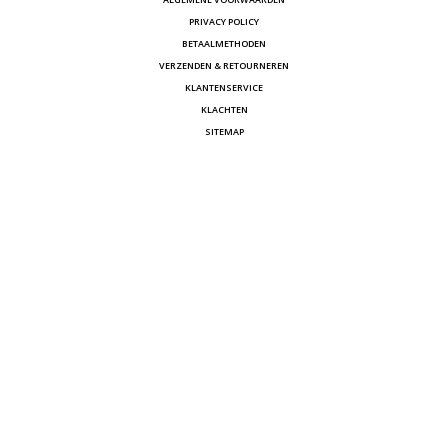
PRIVACY POLICY
BETAALMETHODEN
VERZENDEN & RETOURNEREN
KLANTENSERVICE
KLACHTEN
SITEMAP