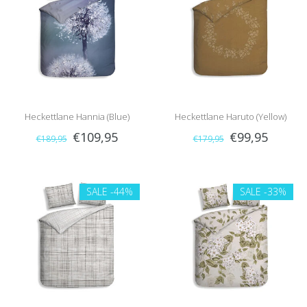
Heckettlane Hannia (Blue)
Heckettlane Haruto (Yellow)
€109,95
€99,95
€189,95
€179,95
SALE
-44%
SALE
-33%