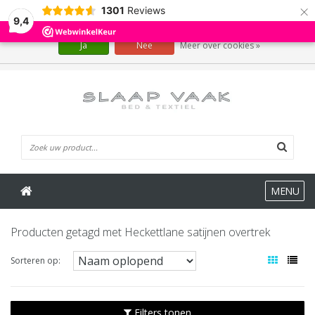
×
1301
Reviews
Wij slaan cookies op om onze website te verbeteren. Is dat akkoord?
9,4
Ja
Nee
Meer over cookies »
0 Artikelen
MENU
Producten getagd met Heckettlane satijnen overtrek
Sorteren op:
Filters tonen