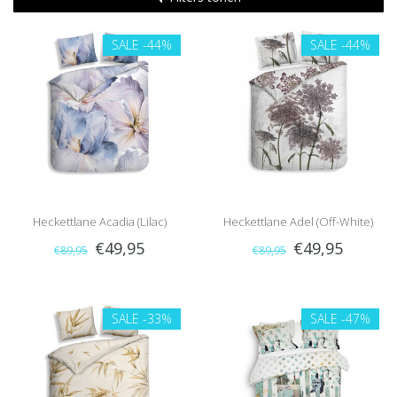
SALE
-44%
SALE
-44%
Heckettlane Acadia (Lilac)
Heckettlane Adel (Off-White)
€49,95
€49,95
€89,95
€89,95
SALE
-33%
SALE
-47%