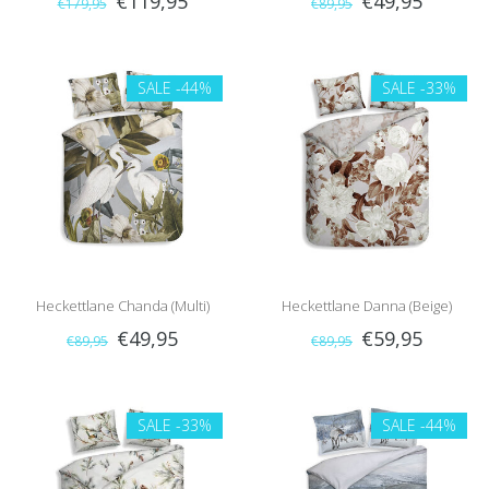
€119,95
€49,95
€179,95
€89,95
SALE
-44%
SALE
-33%
Heckettlane Chanda (Multi)
Heckettlane Danna (Beige)
€49,95
€59,95
€89,95
€89,95
SALE
-33%
SALE
-44%