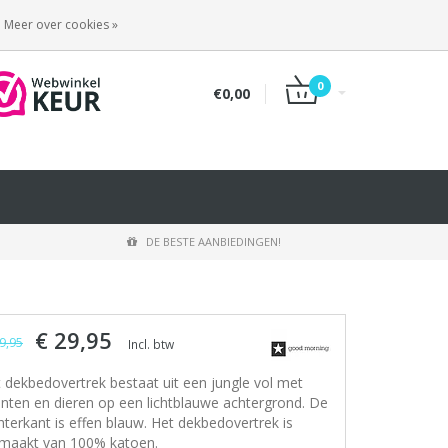
INLOGGEN
REGISTREREN
Meer over cookies »
0
€0,00
DE BESTE AANBIEDINGEN!
€ 29,95
9,95
Incl. btw
t dekbedovertrek bestaat uit een jungle vol met
anten en dieren op een lichtblauwe achtergrond. De
hterkant is effen blauw. Het dekbedovertrek is
maakt van 100% katoen.