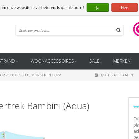
 om onze website te verbeteren. Is dat akkoord?
Ja
Nee
STRAND
WOONACCESSOIRES
SALE!
MERKEN
OR 21:00 BESTELD, MORGEN IN HUIS*
ACHTERAF BETALEN
rtrek Bambini (Aqua)
€ 3
Di
pl
ac
ge