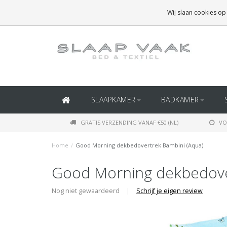
GRATIS BEZORGING BOVEN
€50
(BINNEN NEDERLAND)
Wij slaan cookies op
GRATIS BEZORGING BOVEN
€150
(BINNEN BELGIË)
SLAAPKAMER
BADKAMER
GRATIS VERZENDING VANAF €50 (NL)
VO
Home
/
Good Morning dekbedovertrek Bambini (Aqua)
Good Morning dekbedove
Nog niet gewaardeerd
|
Schrijf je eigen review