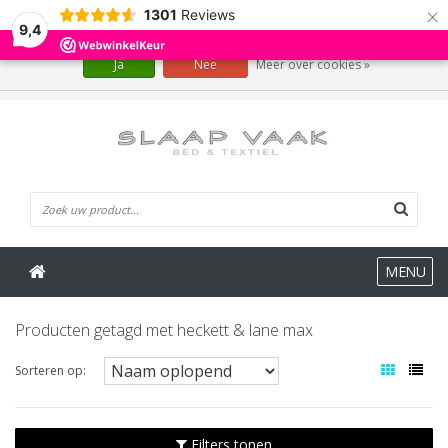
×
1301
Reviews
Wij slaan cookies op om onze website te verbeteren. Is dat akkoord?
9,4
Ja
Nee
Meer over cookies »
0 Artikelen
MENU
Producten getagd met heckett & lane max
Sorteren op:
Filters tonen