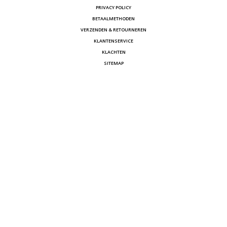
PRIVACY POLICY
BETAALMETHODEN
VERZENDEN & RETOURNEREN
KLANTENSERVICE
KLACHTEN
SITEMAP