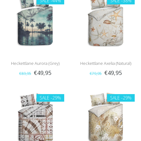
SALE
-44%
SALE
-38%
Heckettlane Aurora (Grey)
Heckettlane Axelia (Natural)
€49,95
€49,95
€89,95
€79,95
SALE
-29%
SALE
-29%