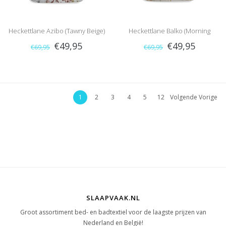
Heckettlane Azibo (Tawny Beige)
Heckettlane Balko (Morning
€49,95
€49,95
€69,95
€69,95
Natural)
1
2
3
4
5
12
Volgende Vorige
SLAAPVAAK.NL
Groot assortiment bed- en badtextiel voor de laagste prijzen van
Nederland en België!