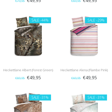
€49,95
€49,95
€79,95
€69,95
SALE
-44%
SALE
-29%
Heckettlane Albert (Forest Green)
Heckettlane Alena (Flambe Pink)
€49,95
€49,95
€89,95
€69,95
SALE
-31%
SALE
-31%