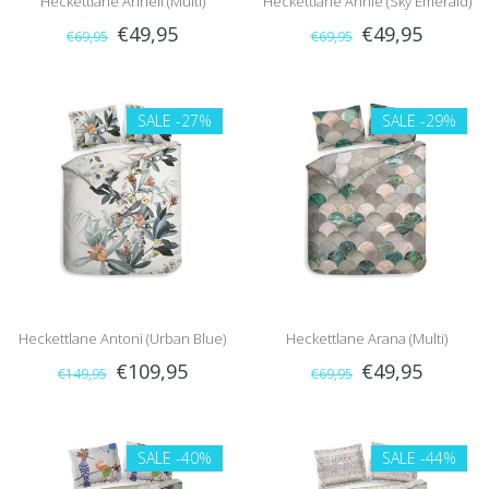
Heckettlane Anneli (Multi)
Heckettlane Annie (Sky Emerald)
€49,95
€49,95
€69,95
€69,95
SALE
-27%
SALE
-29%
Heckettlane Antoni (Urban Blue)
Heckettlane Arana (Multi)
€109,95
€49,95
€149,95
€69,95
SALE
-40%
SALE
-44%