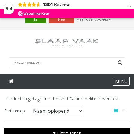
×
1301
Reviews
Wij slaan cookies op om onze website te verbeteren. Is dat akkoord?
9,4
Ja
Nee
Meer over cookies »
0 Artikelen
MENU
Producten getagd met heckett & lane dekbedovertrek
Sorteren op:
Filters tonen