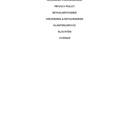
PRIVACY POLICY
BETAALMETHODEN
VERZENDEN & RETOURNEREN
KLANTENSERVICE
KLACHTEN
SITEMAP