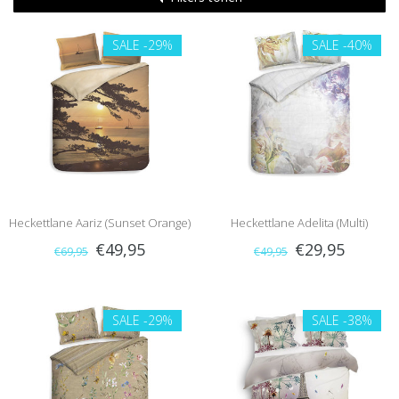
SALE
-29%
SALE
-40%
Heckettlane Aariz (Sunset Orange)
Heckettlane Adelita (Multi)
€49,95
€29,95
€69,95
€49,95
SALE
-29%
SALE
-38%