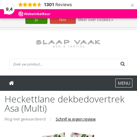
×
1301
Reviews
Wij slaan cookies op om onze website te verbeteren. Is dat akkoord?
9,4
Ja
Nee
Meer over cookies »
0 Artikelen
MENU
Heckettlane dekbedovertrek
Asa (Multi)
Nog niet gewaardeerd
|
Schrijf je eigen review