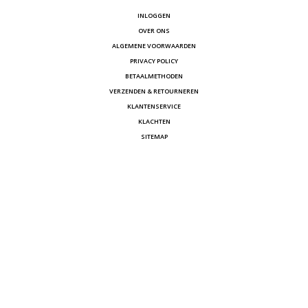
INLOGGEN
OVER ONS
ALGEMENE VOORWAARDEN
PRIVACY POLICY
BETAALMETHODEN
VERZENDEN & RETOURNEREN
KLANTENSERVICE
KLACHTEN
SITEMAP