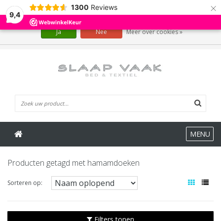
×
1300
Reviews
Wij slaan cookies op om onze website te verbeteren. Is dat akkoord?
9,4
Ja
Nee
Meer over cookies »
0 Artikelen
MENU
Producten getagd met hamamdoeken
Sorteren op:
Filters tonen