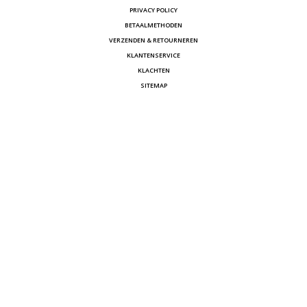
PRIVACY POLICY
BETAALMETHODEN
VERZENDEN & RETOURNEREN
KLANTENSERVICE
KLACHTEN
SITEMAP