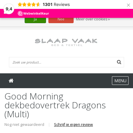
×
1301
Reviews
Wij slaan cookies op om onze website te verbeteren. Is dat akkoord?
9,4
Ja
Nee
Meer over cookies »
0 Artikelen
MENU
Good Morning
dekbedovertrek Dragons
(Multi)
Nog niet gewaardeerd
|
Schrijf je eigen review