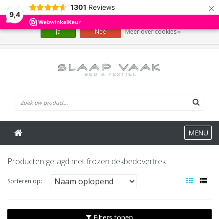
×
1301
Reviews
Wij slaan cookies op om onze website te verbeteren. Is dat akkoord?
9,4
Ja
Nee
Meer over cookies »
0 Artikelen
MENU
Producten getagd met frozen dekbedovertrek
Sorteren op:
Filters tonen