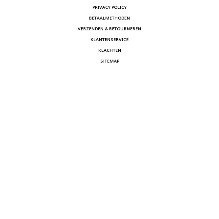
PRIVACY POLICY
BETAALMETHODEN
VERZENDEN & RETOURNEREN
KLANTENSERVICE
KLACHTEN
SITEMAP