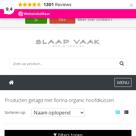
×
1301
Reviews
Wij slaan cookies op om onze website te verbeteren. Is dat akkoord?
9,4
Ja
Nee
Meer over cookies »
0 Artikelen
MENU
Producten getagd met florina organic hoofdkussen
Sorteren op:
Filters tonen