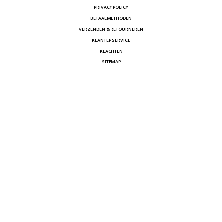
PRIVACY POLICY
BETAALMETHODEN
VERZENDEN & RETOURNEREN
KLANTENSERVICE
KLACHTEN
SITEMAP