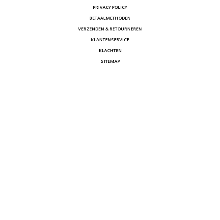
PRIVACY POLICY
BETAALMETHODEN
VERZENDEN & RETOURNEREN
KLANTENSERVICE
KLACHTEN
SITEMAP