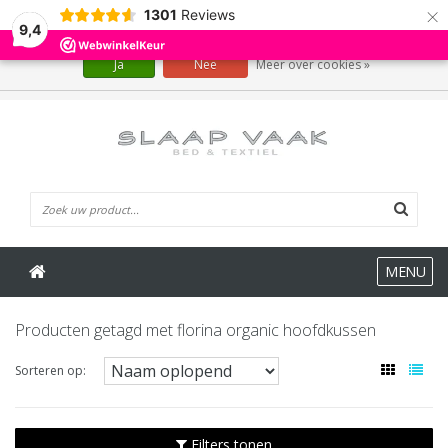
×
1301
Reviews
Wij slaan cookies op om onze website te verbeteren. Is dat akkoord?
9,4
Ja
Nee
Meer over cookies »
0 Artikelen
MENU
Producten getagd met florina organic hoofdkussen
Sorteren op:
Filters tonen