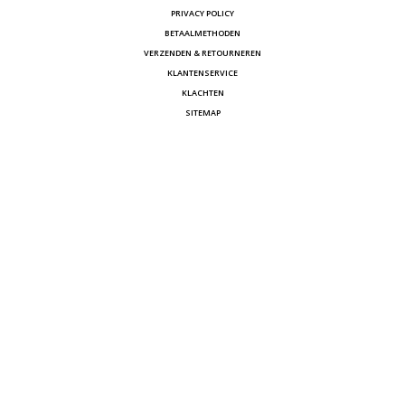
PRIVACY POLICY
BETAALMETHODEN
VERZENDEN & RETOURNEREN
KLANTENSERVICE
KLACHTEN
SITEMAP