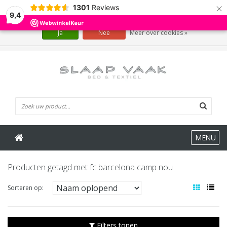
×
1301
Reviews
Wij slaan cookies op om onze website te verbeteren. Is dat akkoord?
9,4
Ja
Nee
Meer over cookies »
0 Artikelen
MENU
Producten getagd met fc barcelona camp nou
Sorteren op:
Filters tonen