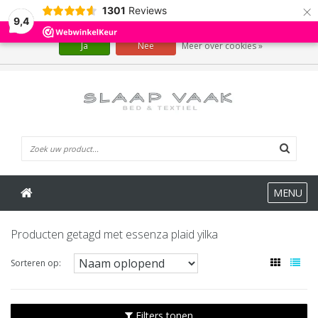
×
1301
Reviews
Wij slaan cookies op om onze website te verbeteren. Is dat akkoord?
9,4
Ja
Nee
Meer over cookies »
0 Artikelen
MENU
Producten getagd met essenza plaid yilka
Sorteren op:
Filters tonen