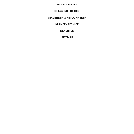
PRIVACY POLICY
BETAALMETHODEN
VERZENDEN & RETOURNEREN
KLANTENSERVICE
KLACHTEN
SITEMAP