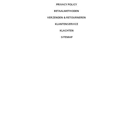
PRIVACY POLICY
BETAALMETHODEN
VERZENDEN & RETOURNEREN
KLANTENSERVICE
KLACHTEN
SITEMAP