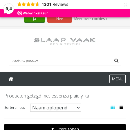
×
1301
Reviews
Wij slaan cookies op om onze website te verbeteren. Is dat akkoord?
9,4
Ja
Nee
Meer over cookies »
0 Artikelen
MENU
Producten getagd met essenza plaid yilka
Sorteren op:
Filters tonen