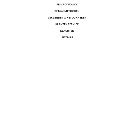
PRIVACY POLICY
BETAALMETHODEN
VERZENDEN & RETOURNEREN
KLANTENSERVICE
KLACHTEN
SITEMAP