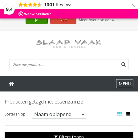
×
1301
Reviews
Wij slaan cookies op om onze website te verbeteren. Is dat akkoord?
9,4
Ja
Nee
Meer over cookies »
0 Artikelen
MENU
Producten getagd met essenza inze
Sorteren op:
Filters tonen