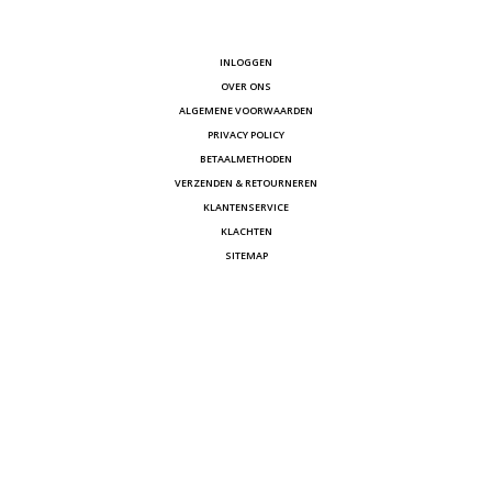
INLOGGEN
OVER ONS
ALGEMENE VOORWAARDEN
PRIVACY POLICY
BETAALMETHODEN
VERZENDEN & RETOURNEREN
KLANTENSERVICE
KLACHTEN
SITEMAP