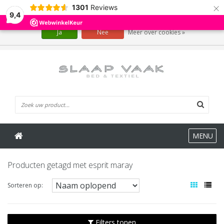
×
1301
Reviews
Wij slaan cookies op om onze website te verbeteren. Is dat akkoord?
9,4
Ja
Nee
Meer over cookies »
0 Artikelen
MENU
Producten getagd met esprit maray
Sorteren op:
Filters tonen