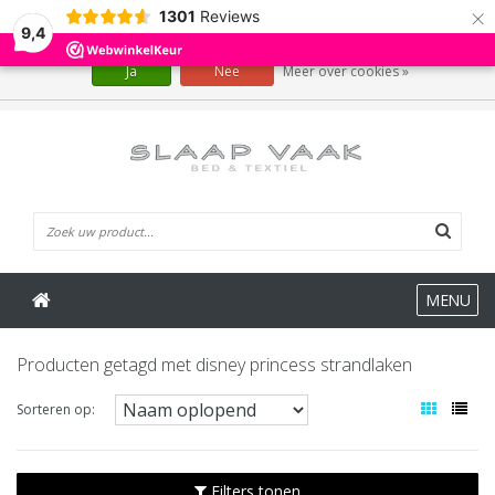
×
1301
Reviews
Wij slaan cookies op om onze website te verbeteren. Is dat akkoord?
9,4
Ja
Nee
Meer over cookies »
0 Artikelen
MENU
Producten getagd met disney princess strandlaken
Sorteren op:
Filters tonen