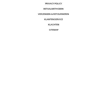
PRIVACY POLICY
BETAALMETHODEN
VERZENDEN & RETOURNEREN
KLANTENSERVICE
KLACHTEN
SITEMAP