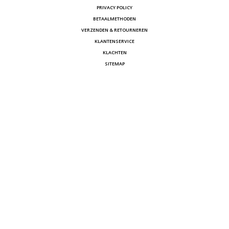
PRIVACY POLICY
BETAALMETHODEN
VERZENDEN & RETOURNEREN
KLANTENSERVICE
KLACHTEN
SITEMAP