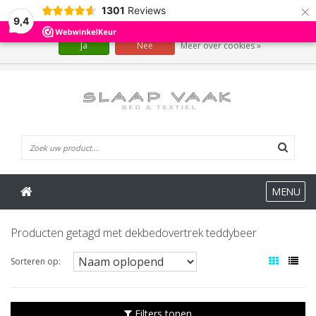
×
1301
Reviews
Wij slaan cookies op om onze website te verbeteren. Is dat akkoord?
9,4
Ja
Nee
Meer over cookies »
0 Artikelen
MENU
Producten getagd met dekbedovertrek teddybeer
Sorteren op:
Filters tonen