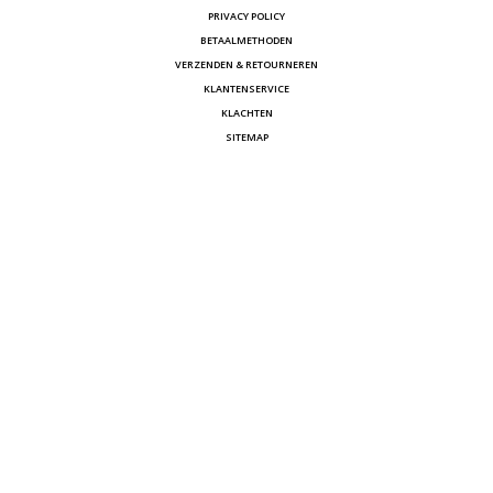
PRIVACY POLICY
BETAALMETHODEN
VERZENDEN & RETOURNEREN
KLANTENSERVICE
KLACHTEN
SITEMAP