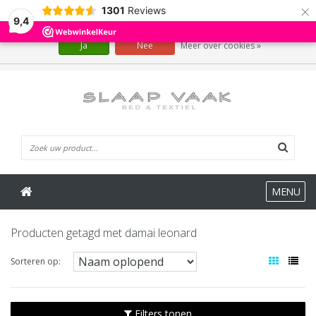
×
1301
Reviews
Wij slaan cookies op om onze website te verbeteren. Is dat akkoord?
9,4
Ja
Nee
Meer over cookies »
0 Artikelen
MENU
Producten getagd met damai leonard
Sorteren op:
Filters tonen