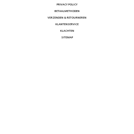
PRIVACY POLICY
BETAALMETHODEN
VERZENDEN & RETOURNEREN
KLANTENSERVICE
KLACHTEN
SITEMAP