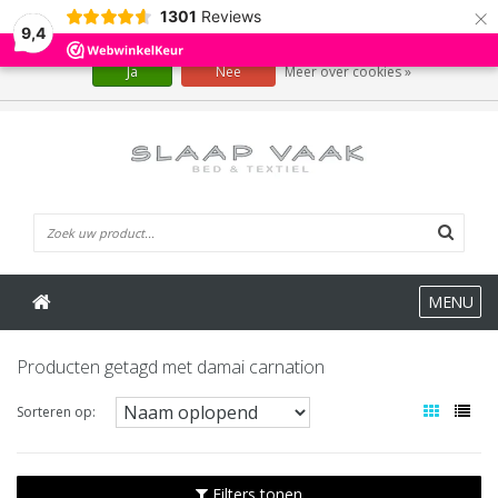
×
1301
Reviews
Wij slaan cookies op om onze website te verbeteren. Is dat akkoord?
9,4
Ja
Nee
Meer over cookies »
0 Artikelen
MENU
Producten getagd met damai carnation
Sorteren op:
Filters tonen