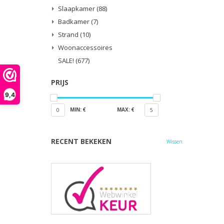
Slaapkamer
(88)
Badkamer
(7)
Strand
(10)
Woonaccessoires
SALE!
(677)
PRIJS
9,4
MIN: €
MAX: €
0
5
RECENT BEKEKEN
Wissen