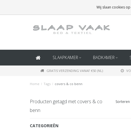
GRATIS BEZORGING BOVEN
€50
(BINNEN NEDERLAND)
Wij slaan cookies op
GRATIS BEZORGING BOVEN
€150
(BINNEN BELGIË)
SLAAPKAMER
BADKAMER
GRATIS VERZENDING VANAF €50 (NL)
VO
Home
/
Tags
/
covers & co benn
Producten getagd met covers & co
Sorteren 
benn
CATEGORIEËN