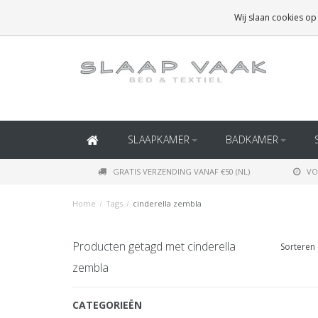
GRATIS BEZORGING BOVEN
€50
(BINNEN NEDERLAND)
Wij slaan cookies op
GRATIS BEZORGING BOVEN
€150
(BINNEN BELGIË)
SLAAPKAMER
BADKAMER
GRATIS VERZENDING VANAF €50 (NL)
VO
Home
/
Tags
/
cinderella zembla
Producten getagd met cinderella
Sorteren 
zembla
CATEGORIEËN