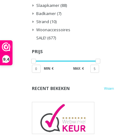
Slaapkamer
(88)
Badkamer
(7)
Strand
(10)
Woonaccessoires
SALE!
(677)
PRIJS
9,4
MIN: €
MAX: €
0
5
RECENT BEKEKEN
Wissen