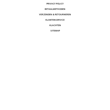
PRIVACY POLICY
BETAALMETHODEN
VERZENDEN & RETOURNEREN
KLANTENSERVICE
KLACHTEN
SITEMAP