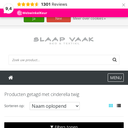
×
1301
Reviews
Wij slaan cookies op om onze website te verbeteren. Is dat akkoord?
9,4
Ja
Nee
Meer over cookies »
0 Artikelen
MENU
Producten getagd met cinderella twig
Sorteren op:
Filters tonen