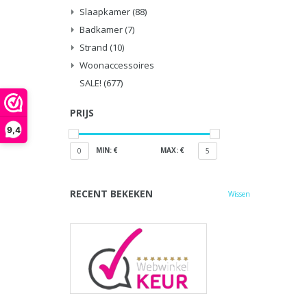
Slaapkamer
(88)
Badkamer
(7)
Strand
(10)
Woonaccessoires
SALE!
(677)
PRIJS
9,4
MIN: €
MAX: €
0
5
RECENT BEKEKEN
Wissen