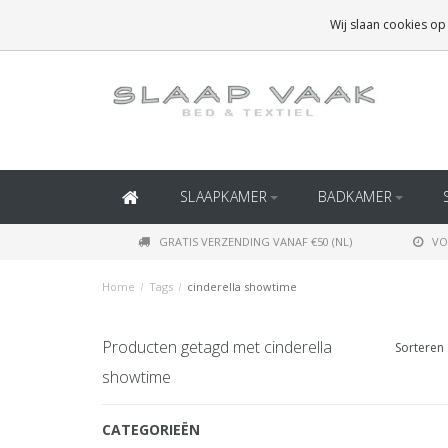
GRATIS BEZORGING BOVEN
€50
(BINNEN NEDERLAND)
Wij slaan cookies op
GRATIS BEZORGING BOVEN
€150
(BINNEN BELGIË)
SLAAPKAMER
BADKAMER
GRATIS VERZENDING VANAF €50 (NL)
VO
Home
/
Tags
/
cinderella showtime
Producten getagd met cinderella
Sorteren 
showtime
CATEGORIEËN