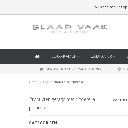
GRATIS BEZORGING BOVEN
€50
(BINNEN NEDERLAND)
Wij slaan cookies op
GRATIS BEZORGING BOVEN
€150
(BINNEN BELGIË)
SLAAPKAMER
BADKAMER
GRATIS VERZENDING VANAF €50 (NL)
VO
Home
/
Tags
/
cinderella primrose
Producten getagd met cinderella
Sorteren 
primrose
CATEGORIEËN