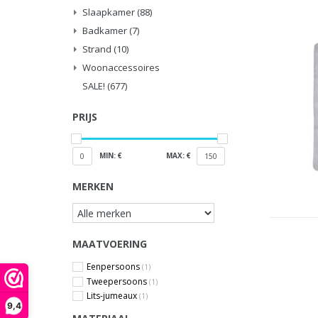
Slaapkamer
(88)
Badkamer
(7)
Strand
(10)
Woonaccessoires
SALE!
(677)
PRIJS
MIN: €
MAX: €
0
150
MERKEN
MAATVOERING
Eenpersoons
(1)
Tweepersoons
(1)
Lits-jumeaux
(1)
9,4